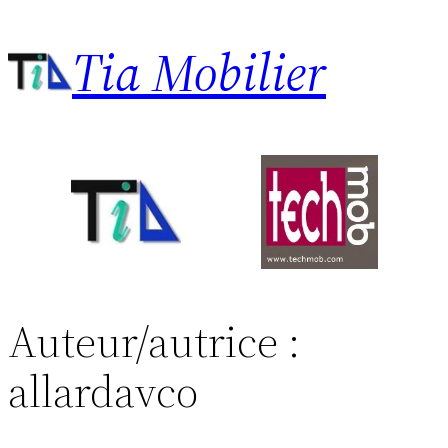
Aller
Tia Mobilier
au
contenu
Auteur/autrice :
allardavco